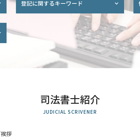
登記に関するキーワード
住宅ローン 抵当権 抹消
役員変更 登記
新築 司法書士
商業 登記簿 謄本 オンライン
抵当権 抹消
建物 登記
住所変更 登記 義務化
会社 設立 必要 書類
所有権 移転 登記
相続人 申告 登記
株式会社 設立 登記申請書
司法書士紹介
建物 保存登記
建物表題登記
法務局 商業登記
JUDICIAL SCRIVENER
司法書士 住宅 登記
不動産 贈与 手続き
不動産 登記 住所変更
ご挨拶
商業登記 とは