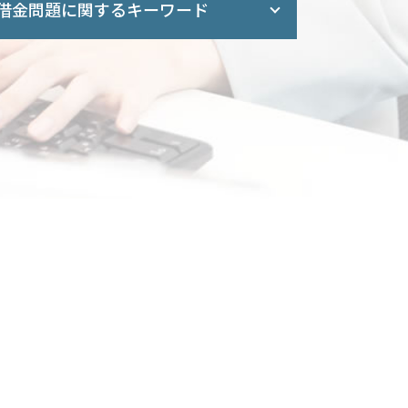
借金問題に関するキーワード
借金 債務整理 悩み 借金相談
特定調停 民事再生 違い
借金 消滅時効
特定調停 裁判所
債務整理 ブラックリスト 期間
自己破産 保険
借金 減らす 債務整理
過払い金 請求
債務整理 和解 成立
自己破産 任意整理 違い
任意整理 民事再生
破産 裁判所
司法書士 債務整理
任意整理 元本 減額
個人再生 返済額 計算
過払い とは
任意整理 住宅ローン
官報 自己破産