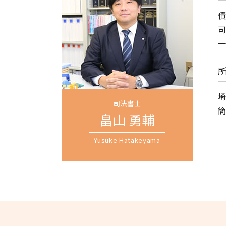
任意整理 全国対応 司法書士 相談
不動産 遺産分割
商業登記 埼玉県 司法書士 相談
債
遺産 相続 生前
遺言書作成 越谷市 司法書士 相談
司
遺留分 さいたま市 司法書士 相談
一
任意整理 埼玉県 司法書士 相談
会社設立 越谷市 司法書士 相談
個人再生 全国対応 司法書士 相談
埼
司法書士
簡
畠山 勇輔
Yusuke Hatakeyama