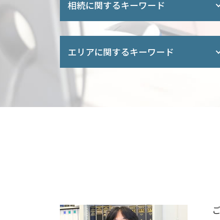
相続に関するキーワード
遺言 公正証書 必要書類
成年後見 申立 必要書類
エリアに関するキーワード
相続 順位
遺産 相続 話し合い
相続 公正証書 効力
遺留分 越谷市 司法書士 相談
遺言書 相続登記
相続 川口市 司法書士 相談
相続 被相続人
債務整理 埼玉県 司法書士 相談
遺産分割協議 不動産
任意整理 さいたま市 司法書士 相談
相続人 親 兄弟
遺留分 埼玉県 司法書士 相談
相続 順位 子供 が いない
会社設立 さいたま市 司法書士 相談
土地 相続 孫
個人再生 埼玉県 司法書士 相談
相続放棄 通知書
遺産分割協議 埼玉県 司法書士 相談
不動産 名義変更 時間
任意整理 越谷市 司法書士 相談
相続登記 必要書類
遺言書作成 埼玉県 司法書士 相談
検認 遺言書
会社設立 埼玉県 司法書士 相談
相続登記 手順
任意整理 川口市 司法書士 相談
親の借金 放棄
遺留分 川口市 司法書士 相談
相続登記 費用