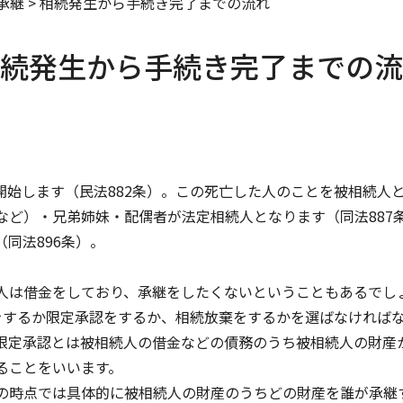
承継
>
相続発生から手続き完了までの流れ
続発生から手続き完了までの流
。
開始します（民法882条）。この死亡した人のことを被相続人
ど）・兄弟姉妹・配偶者が法定相続人となります（同法887条1
同法896条）。
人は借金をしており、承継をしたくないということもあるでし
するか限定承認をするか、相続放棄をするかを選ばなければな
限定承認とは被相続人の借金などの債務のうち被相続人の財産
ることをいいます。
の時点では具体的に被相続人の財産のうちどの財産を誰が承継