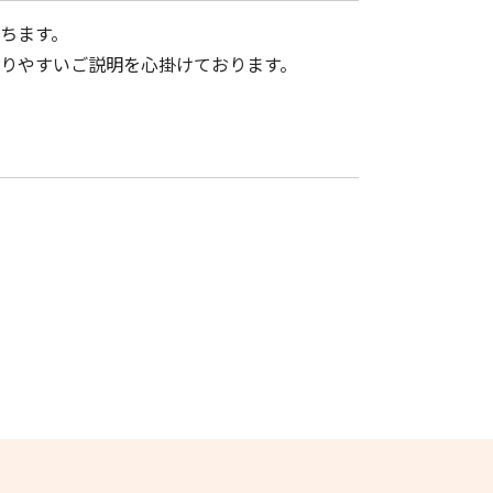
任意整理 元金
ちます。
個人再生 認可決定
りやすいご説明を心掛けております。