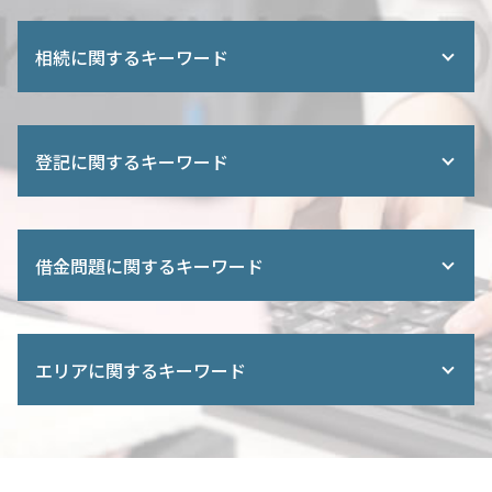
相続に関するキーワード
終活 相談 司法書士
遺産分割協議 不動産
登記に関するキーワード
検認 遺言書
不動産 名義変更 時間
財産 調査
商業登記簿
相続人 順位
法務局 登記
借金問題に関するキーワード
遺産 使い込み
所有権 保存 登記
遺産分割調停 流れ
建物表題登記
遺産 相続 生前
法務局 商業登記
任意整理 住宅ローン
遺留分侵害額 請求
不動産 売買 登記
個人再生 認可決定
相続登記 義務化
エリアに関するキーワード
土地 司法書士
借金 債務整理 悩み 借金相談
財産調査 方法
抵当権 抹消
借金 減らす 債務整理
遺産 相続 話し合い
不動産 共有名義 死亡
債務弁済協定 調停
自己破産 川口市 司法書士 相談
相続 公正証書 効力
商業 登記簿 謄本 オンライン
特定調停 裁判所
相続 さいたま市 司法書士 相談
土地 相続 孫
不動産 贈与 手続き
過払い金 請求
遺言書作成 全国対応 司法書士 相談
遺産分割 遺言