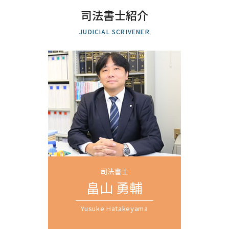
共有名義 片方 死亡 相続
破産 裁判所
生前贈与 越谷市 司法書士 相談
法定 相続分 割合
建物 保存登記
司法書士紹介
司法書士 債務整理
会社設立 さいたま市 司法書士 相談
遺言書 費用
新築 司法書士
任意整理 民事再生
相続 川口市 司法書士 相談
相続登記 費用
JUDICIAL SCRIVENER
土地 登記
自己破産 保険
相続登記 全国対応 司法書士 相談
相続登記 方法
定款 法務局
借金 消滅時効
自己破産 埼玉県 司法書士 相談
相続登記 義務化 過去の相続
債務整理 和解 成立
遺産分割協議 埼玉県 司法書士 相談
住所変更 登記 義務化
借金 債務整理 期間
商業登記 さいたま市 司法書士 相談
相続 登記 期間
個人再生 返済額 計算
過払い金請求 上尾市 司法書士 相談
所有権 移転 登記
過払い とは
債務整理 川口市 司法書士 相談
官報 自己破産
個人再生 埼玉県 司法書士 相談
特定調停 民事再生 違い
自己破産 全国対応 司法書士 相談
自己破産 任意整理 違い
過払い金請求 越谷市 司法書士 相談
任意整理 元金
不動産売買 上尾市 司法書士 相談
任意整理 全国対応 司法書士 相談
商業登記 川口市 司法書士 相談
司法書士
遺留分 埼玉県 司法書士 相談
畠山 勇輔
遺言書作成 越谷市 司法書士 相談
Yusuke Hatakeyama