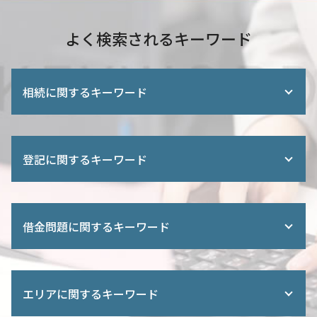
よく検索されるキーワード
相続に関するキーワード
遺言書 費用
検認 遺言書
登記に関するキーワード
遺産 相続 話し合い
財産 調査
相続登記 方法
所有権 移転 登記
遺産 相続 生前
建物表題登記
借金問題に関するキーワード
遺産 使い込み
不動産 贈与 手続き
法定相続人 独身
抵当権 抹消
相続 配偶者 子供
所有権 保存 登記
過払い金 請求
限定承認 単純承認
役員変更 登記
任意整理 元本 減額
相続 順位 子供 が いない
エリアに関するキーワード
相続人 申告 登記
借金 債務整理 悩み 借金相談
山林 相続
会社 設立 必要 書類
借金 減らす 債務整理