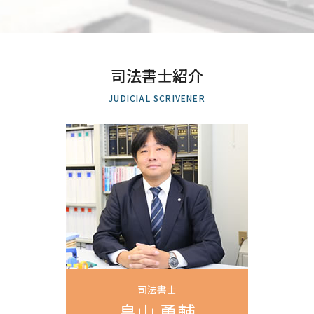
遺留分減殺 請求
定款 法務局
個人再生 返済額 計算
生前贈与 全国対応 司法書士 相談
不動産 名義変更 時間
登記 変更 期間
債務整理 和解 成立
個人再生 さいたま市 司法書士 相談
相続 被相続人
司法書士 住宅 登記
特定調停 民事再生 違い
債務整理 さいたま市 司法書士 相談
相続 限定承認
住所変更 登記 義務化
債務弁済協定 調停
自己破産 越谷市 司法書士 相談
相続登記 手順
不動産 共有名義 死亡
司法書士紹介
任意整理 住宅ローン
生前贈与 越谷市 司法書士 相談
相続人 範囲
株式会社 設立 登記申請書
借金 消滅時効
商業登記 埼玉県 司法書士 相談
限定承認 わかりやすく
JUDICIAL SCRIVENER
共有名義 片方 死亡 相続
過払い 時効
遺産分割協議 川口市 司法書士 相談
相続放棄 認められない 事例
不動産 売買 登記
官報 自己破産
不動産売買 埼玉県 司法書士 相談
土地 分割 登記
司法書士 債務整理
遺産分割協議 さいたま市 司法書士 相談
建物 登記
特定調停 裁判所
会社設立 川口市 司法書士 相談
建物 保存登記
債務整理 ブラックリスト 期間
個人再生 埼玉県 司法書士 相談
登録免許税 軽減措置
任意整理 元金
不動産売買 全国対応 司法書士 相談
自己破産 保険
自己破産 上尾市 司法書士 相談
破産 裁判所
商業登記 全国対応 司法書士 相談
過払い とは
遺産分割協議 上尾市 司法書士 相談
任意整理 民事再生
債務整理 全国対応 司法書士 相談
任意整理 全国対応 司法書士 相談
不動産売買 さいたま市 司法書士 相談
司法書士
商業登記 さいたま市 司法書士 相談
畠山 勇輔
過払い金請求 越谷市 司法書士 相談