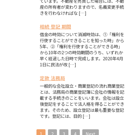
ています。不動産を売買した場合には、不動
産の所有者が変わりますので、名義変更手続
きを行わなければな […]
相続 登記 期間
借金の時効について消滅時効は、①「権利を
行使することができることを知った時」から
5年、②「権利を行使することができる時」
から10年の2つの時効期間のうち、いずれか
早く経過した日時で完成します。2020年4月
1日に民法が改 […]
定款 法務局
一般的な会社設立・商業登記の流れ商業登記
とは、法務局の商業登記簿に会社の情報を記
載する手続きのことをいいます。会社は設立
後登記をすることで法人格を得ることができ
ます。そのため、設立登記は最も重要な登記
です。登記には、目的 […]
1
2
3
4
Next