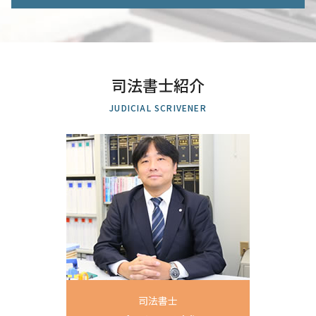
不動産 登記 住所変更
個人再生 認可決定
相続放棄 債権者への通知
商業 登記簿 謄本 オンライン
借金 減らす 債務整理
遺産分割協議 埼玉県 司法書士 相談
相続登記 義務化
株式会社 設立 登記申請書
債務整理 ブラックリスト 期間
相続登記 さいたま市 司法書士 相談
限定承認 単純承認
所有権 移転 登記
司法書士 債務整理
遺言書作成 さいたま市 司法書士 相談
遺産 使い込み
商業登記 とは
借金 債務整理 期間
遺産分割協議 全国対応 司法書士 相談
財産調査 方法
土地 司法書士
司法書士紹介
官報 自己破産
自己破産 埼玉県 司法書士 相談
相続放棄 却下 事例
土地 登記
特定調停 民事再生 違い
不動産相続 埼玉県 司法書士 相談
遺言書 遺留分
JUDICIAL SCRIVENER
住所変更 登記 義務化
任意整理 民事再生
相続 埼玉県 司法書士 相談
相続 登記
土地 分割 登記
任意整理 元本 減額
不動産相続 全国対応 司法書士 相談
所有権 保存 登記
借金 債務整理 悩み 借金相談
任意整理 越谷市 司法書士 相談
建物 保存登記
自己破産 任意整理 違い
自己破産 越谷市 司法書士 相談
会社 設立 必要 書類
自己破産 保険
自己破産 全国対応 司法書士 相談
商業登記簿
任意整理 元金
遺言書作成 全国対応 司法書士 相談
借金 消滅時効
会社設立 埼玉県 司法書士 相談
任意整理 住宅ローン
個人再生 上尾市 司法書士 相談
破産 裁判所
遺言書作成 上尾市 司法書士 相談
債務整理 和解 成立
任意整理 上尾市 司法書士 相談
生前贈与 上尾市 司法書士 相談
生前贈与 川口市 司法書士 相談
司法書士
個人再生 越谷市 司法書士 相談