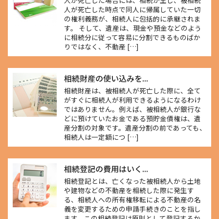
人が死亡した場合には、相続が生じ、被相続
人が死亡した時点で同人に帰属していた一切
の権利義務が、相続人に包括的に承継されま
す。 そして、遺産は、現金や預金などのよう
に相続分に従って容易に分割できるものばか
りではなく、不動産 […]
相続財産の使い込みを...
相続財産は、被相続人が死亡した際に、全て
がすぐに相続人が利用できるようになるわけ
ではありません。例えば、被相続人が銀行な
どに預けていたお金である預貯金債権は、遺
産分割の対象です。遺産分割の前であっても、
相続人は一定額につ […]
相続登記の費用はいく...
相続登記とは、亡くなった被相続人から土地
や建物などの不動産を相続した際に発生す
る、相続人への所有権移転による不動産の名
義を変更するための申請手続きのことを指し
ます。この相続登記は原則として登記するか