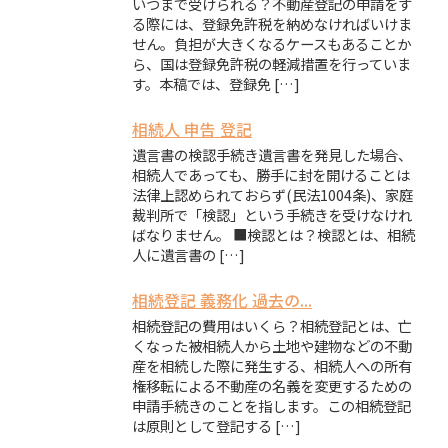
いつまで受けられる？不動産登記の申請をす
る際には、登録免許税を納めなければいけま
せん。負担が大きくなるケースもあることか
ら、国は登録免許税の軽減措置を行っていま
す。本稿では、登録免 […]
相続人 申告 登記
遺言書の検認手続き遺言書を発見した場合、
相続人であっても、勝手に封を開けることは
法律上認められておらず(民法1004条)、家庭
裁判所で「検認」という手続きを受けなけれ
ばなりません。 ■検認とは？検認とは、相続
人に遺言書の […]
相続登記 義務化 過去の...
相続登記の費用はいくら？相続登記とは、亡
くなった被相続人から土地や建物などの不動
産を相続した際に発生する、相続人への所有
権移転による不動産の名義を変更するための
申請手続きのことを指します。この相続登記
は原則として登記する […]