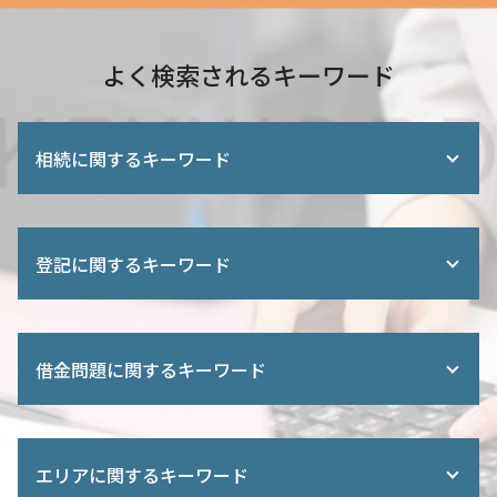
よく検索されるキーワード
相続に関するキーワード
相続人 親 兄弟
遺留分減殺 請求
登記に関するキーワード
相続人 範囲
遺留分侵害額 請求
遺産分割協議 不動産
法務局 商業登記
相続放棄 通知書
相続人 申告 登記
借金問題に関するキーワード
終活 相談 司法書士
共有名義 片方 死亡 相続
遺言 公正証書 必要書類
不動産 売買 登記
相続 被相続人
役員変更 登記
過払い 時効
相続放棄 認められない 事例
登録免許税 軽減措置
債務弁済協定 調停
不動産 名義変更 時間
エリアに関するキーワード
相続 登記 期間
過払い とは
法定相続人 独身