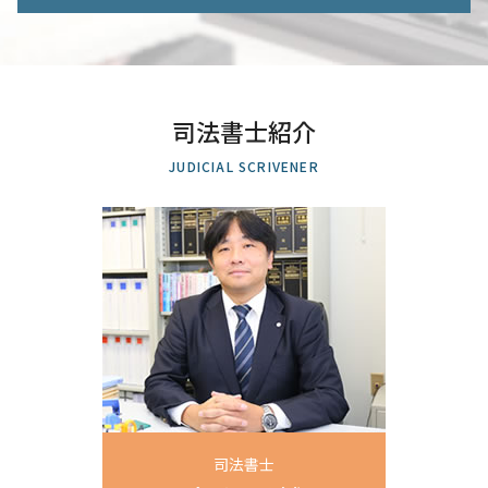
土地 分割 登記
司法書士 債務整理
公正証書遺言 遺留分
会社 設立 必要 書類
借金 消滅時効
遺産分割協議 埼玉県 司法書士 相談
遺言書 遺留分
司法書士 住宅 登記
特定調停 民事再生 違い
不動産相続 越谷市 司法書士 相談
相続 順位
定款 法務局
借金 減らす 債務整理
相続登記 全国対応 司法書士 相談
遺産 相続 生前
土地 登記
個人再生 返済額 計算
過払い金請求 川口市 司法書士 相談
遺言 公正証書 必要書類
相続人申告登記 デメリット
司法書士紹介
債務整理 ブラックリスト 期間
自己破産 全国対応 司法書士 相談
相続 限定承認
不動産登記 法務局
自己破産 任意整理 違い
個人再生 さいたま市 司法書士 相談
相続登記 手順
JUDICIAL SCRIVENER
法務局 登記
任意整理 元本 減額
自己破産 川口市 司法書士 相談
相続人 順位
住宅ローン 完済
借金 債務整理 悩み 借金相談
遺留分 全国対応 司法書士 相談
住宅ローン 抵当権 抹消
官報 自己破産
生前贈与 川口市 司法書士 相談
相続登記 義務化 過去の相続
個人再生 認可決定
過払い金請求 埼玉県 司法書士 相談
登記 新築
借金 債務整理 期間
相続登記 川口市 司法書士 相談
商業登記簿
破産 裁判所
商業登記 川口市 司法書士 相談
任意整理 民事再生
不動産売買 上尾市 司法書士 相談
過払い金 請求
任意整理 埼玉県 司法書士 相談
自己破産 保険
過払い金請求 全国対応 司法書士 相談
任意整理 住宅ローン
商業登記 さいたま市 司法書士 相談
遺言書作成 埼玉県 司法書士 相談
個人再生 川口市 司法書士 相談
司法書士
生前贈与 上尾市 司法書士 相談