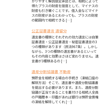
かりやすく解説限定承認とは、相続によって
得たプラスの財産を限度として、マイナスの
財産も引き継ぐことです。借入金などマイナ
スの財産があるとわかっても、プラスの財産
の範囲内で相続できる […]
公正証書遺言 遺留分
遺言書の種類とそれぞれの効力遺言には自筆
証書遺言・公正証書遺言・秘密証書遺言の3
つの種類があります（民法967条）。しかし
ながら、3つの種類の遺言書があるといって
もその内容と効果はさほど変わりません。遺
言書が3種類あるの […]
遺産分割協議書 不動産
預貯金を相続する場合の手続き（凍結口座の
解除方法）そこで、遺言書や遺産分割協議書
を提出する必要があります。また、遺産分割
協議が正当であることを裏付ける相続人全員
の戸籍謄本・印鑑があれば銀行は預貯金債権
の凍結を解除してくれ […]