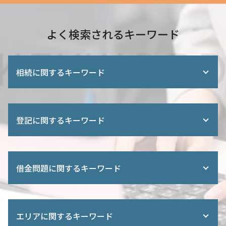
よく検索されるキーワード
相続に関するキーワード
親の借金 放棄
相続 登記
登記に関するキーワード
遺言 信託 メリット
遺産分割調停 流れ
相続登記 必要書類
共有名義 片方 死亡 相続
遺産分割 遺言
株式会社 設立 登記申請書
借金問題に関するキーワード
相続放棄 法定相続人
登録免許税 軽減措置
相続 被相続人
建物 保存登記
土地 名義人 死亡
登記 変更 期間
任意整理 元金
相続放棄 債権者への通知
相続人 申告 登記
過払い とは
法定 相続分 割合
エリアに関するキーワード
不動産 共有名義 死亡
債務弁済協定 調停
遺言書 効力