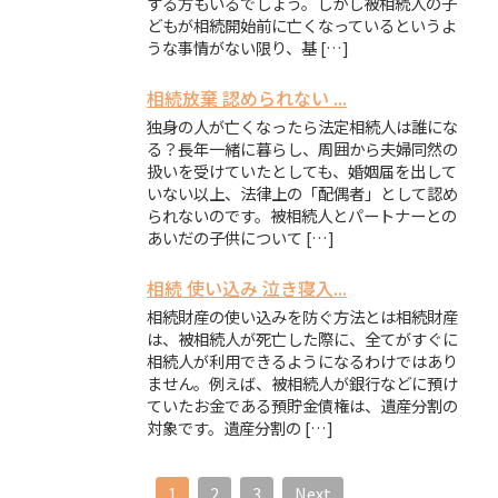
する方もいるでしょう。しかし被相続人の子
どもが相続開始前に亡くなっているというよ
うな事情がない限り、基 […]
相続放棄 認められない ...
独身の人が亡くなったら法定相続人は誰にな
る？長年一緒に暮らし、周囲から夫婦同然の
扱いを受けていたとしても、婚姻届を出して
いない以上、法律上の「配偶者」として認め
られないのです。被相続人とパートナーとの
あいだの子供について […]
相続 使い込み 泣き寝入...
相続財産の使い込みを防ぐ方法とは相続財産
は、被相続人が死亡した際に、全てがすぐに
相続人が利用できるようになるわけではあり
ません。例えば、被相続人が銀行などに預け
ていたお金である預貯金債権は、遺産分割の
対象です。遺産分割の […]
1
2
3
Next