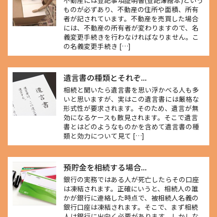
不動産には登記事項証明書(登記簿謄本)という
ものが必ずあり、不動産の住所や面積、所有
者が記されています。不動産を売買した場合
には、不動産の所有者が変わりますので、名
義変更手続きを行わなければなりません。こ
の名義変更手続き […]
遺言書の種類とそれぞ...
相続と聞いたら遺言書を思い浮かべる人も多
いと思いますが、実はこの遺言書には厳格な
形式性が要求されます。そのため、遺言が無
効になるケースも散見されます。そこで遺言
書とはどのようなものかを含めて遺言書の種
類と効力について見て […]
預貯金を相続する場合...
銀行の実務ではある人が死亡したらその口座
は凍結されます。正確にいうと、相続人の誰
かが銀行に連絡した時点で、被相続人名義の
銀行口座は凍結されます。そこで、まず相続
人は銀行に出向く必要があります。しかしな