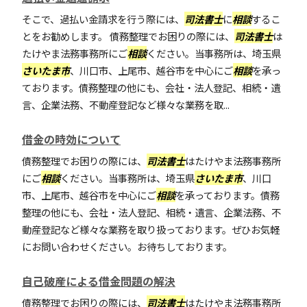
そこで、過払い金請求を行う際には、
司法書士
に
相談
するこ
とをお勧めします。 債務整理でお困りの際には、
司法書士
は
たけやま法務事務所にご
相談
ください。当事務所は、埼玉県
さいたま市
、川口市、上尾市、越谷市を中心にご
相談
を承っ
ております。債務整理の他にも、会社・法人登記、相続・遺
言、企業法務、不動産登記など様々な業務を取...
借金の時効について
債務整理でお困りの際には、
司法書士
はたけやま法務事務所
にご
相談
ください。当事務所は、埼玉県
さいたま市
、川口
市、上尾市、越谷市を中心にご
相談
を承っております。債務
整理の他にも、会社・法人登記、相続・遺言、企業法務、不
動産登記など様々な業務を取り扱っております。ぜひお気軽
にお問い合わせください。お待ちしております。
自己破産による借金問題の解決
債務整理でお困りの際には、
司法書士
はたけやま法務事務所