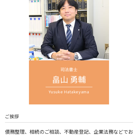
不動産 共有名義 死亡
自己破産 保険
個人再生 越谷市 司法書士 相談
土地 司法書士
自己破産 任意整理 違い
任意整理 埼玉県 司法書士 相談
登記 新築
任意整理 住宅ローン
相続 埼玉県 司法書士 相談
株式会社 設立 登記申請書
過払い金 請求
遺言書作成 埼玉県 司法書士 相談
特定調停 民事再生 違い
個人再生 上尾市 司法書士 相談
個人再生 返済額 計算
不動産相続 越谷市 司法書士 相談
債務整理 和解 成立
自己破産 埼玉県 司法書士 相談
過払い とは
相続登記 上尾市 司法書士 相談
不動産相続 川口市 司法書士 相談
生前贈与 全国対応 司法書士 相談
司法書士
商業登記 埼玉県 司法書士 相談
畠山 勇輔
遺留分 越谷市 司法書士 相談
Yusuke Hatakeyama
ご挨拶
債務整理、相続のご相談、不動産登記、企業法務などでお