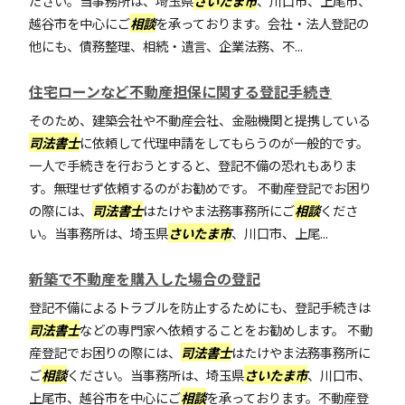
ださい。当事務所は、埼玉県
さいたま市
、川口市、上尾市、
越谷市を中心にご
相談
を承っております。会社・法人登記の
他にも、債務整理、相続・遺言、企業法務、不...
住宅ローンなど不動産担保に関する登記手続き
そのため、建築会社や不動産会社、金融機関と提携している
司法書士
に依頼して代理申請をしてもらうのが一般的です。
一人で手続きを行おうとすると、登記不備の恐れもありま
す。無理せず依頼するのがお勧めです。 不動産登記でお困り
の際には、
司法書士
はたけやま法務事務所にご
相談
くださ
い。当事務所は、埼玉県
さいたま市
、川口市、上尾...
新築で不動産を購入した場合の登記
登記不備によるトラブルを防止するためにも、登記手続きは
司法書士
などの専門家へ依頼することをお勧めします。 不動
産登記でお困りの際には、
司法書士
はたけやま法務事務所に
ご
相談
ください。当事務所は、埼玉県
さいたま市
、川口市、
上尾市、越谷市を中心にご
相談
を承っております。不動産登