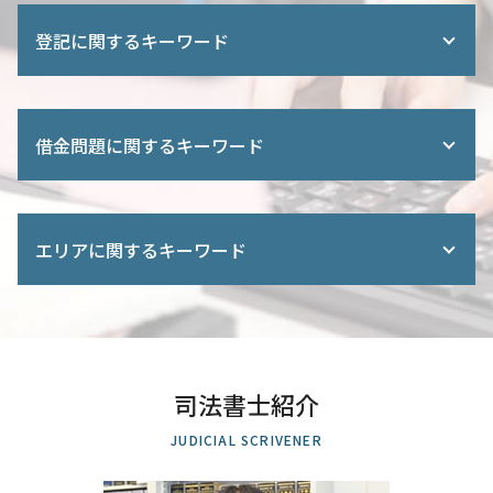
遺産分割調停 流れ
土地 名義人 死亡
登記に関するキーワード
相続人 範囲
相続登記 義務化
不動産 名義変更 時間
不動産登記 法務局
遺言書 相続登記
新築 司法書士
借金問題に関するキーワード
遺言書 財産分与
司法書士 住宅 登記
相続 公正証書 効力
相続登記 義務化 過去の相続
遺産分割 遺言
不動産 登記簿
官報 自己破産
限定承認 わかりやすく
住所変更 登記 義務化
任意整理 民事再生
終活 相談 司法書士
エリアに関するキーワード
住宅ローン 抵当権 抹消
債務整理 ブラックリスト 期間
遺言書 効力
法務局 商業登記
特定調停 裁判所
遺言書 遺留分
土地 分割 登記
個人再生 認可決定
相続登記 埼玉県 司法書士 相談
相続 登記
共有名義 片方 死亡 相続
過払い 時効
会社設立 全国対応 司法書士 相談
成年後見 申立 必要書類
商業 登記簿 謄本 オンライン
破産 裁判所
債務整理 越谷市 司法書士 相談
相続登記 固定資産評価証明書
法務局 登記
借金 債務整理 悩み 借金相談
相続登記 越谷市 司法書士 相談
土地 相続 孫
土地 登記
司法書士紹介
借金 消滅時効
遺産分割協議 さいたま市 司法書士 相談
相続放棄 通知書
不動産 贈与 手続き
任意整理 元本 減額
相続登記 全国対応 司法書士 相談
遺産 使い込み
JUDICIAL SCRIVENER
所有権 保存 登記
司法書士 債務整理
会社設立 越谷市 司法書士 相談
遺言 公正証書 必要書類
登録免許税 軽減措置
任意整理 元金
相続 上尾市 司法書士 相談