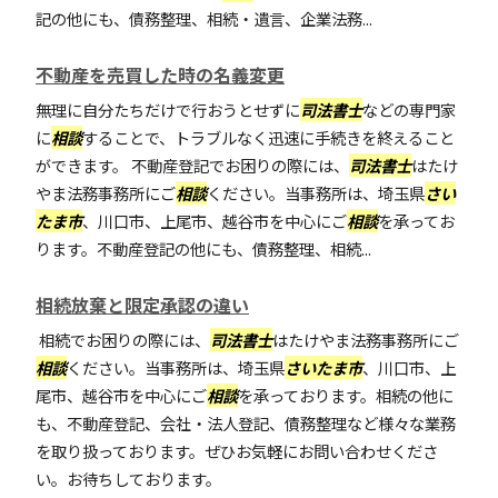
記の他にも、債務整理、相続・遺言、企業法務...
不動産を売買した時の名義変更
無理に自分たちだけで行おうとせずに
司法書士
などの専門家
に
相談
することで、トラブルなく迅速に手続きを終えること
ができます。 不動産登記でお困りの際には、
司法書士
はたけ
やま法務事務所にご
相談
ください。当事務所は、埼玉県
さい
たま市
、川口市、上尾市、越谷市を中心にご
相談
を承ってお
ります。不動産登記の他にも、債務整理、相続...
相続放棄と限定承認の違い
相続でお困りの際には、
司法書士
はたけやま法務事務所にご
相談
ください。当事務所は、埼玉県
さいたま市
、川口市、上
尾市、越谷市を中心にご
相談
を承っております。相続の他に
も、不動産登記、会社・法人登記、債務整理など様々な業務
を取り扱っております。ぜひお気軽にお問い合わせくださ
い。お待ちしております。