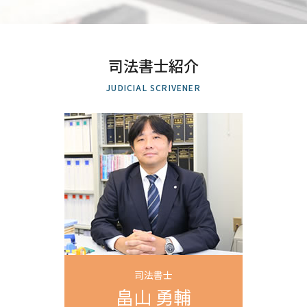
新築 司法書士
過払い とは
個人再生 上尾市 司法書士 相談
遺産分割調停 流れ
所有権 保存 登記
借金 債務整理 悩み 借金相談
債務整理 埼玉県 司法書士 相談
相続人 順位
土地 登記
過払い金 請求
遺産分割協議 埼玉県 司法書士 相談
遺産 使い込み
会社 設立 必要 書類
任意整理 民事再生
自己破産 上尾市 司法書士 相談
相続放棄 認められない 事例
相続 登記 期間
司法書士紹介
個人再生 認可決定
相続登記 川口市 司法書士 相談
土地 名義人 死亡
商業登記 とは
自己破産 保険
生前贈与 越谷市 司法書士 相談
限定承認 単純承認
JUDICIAL SCRIVENER
土地 司法書士
債務整理 和解 成立
生前贈与 埼玉県 司法書士 相談
遺産分割 遺言
登記 新築
官報 自己破産
遺言書作成 上尾市 司法書士 相談
定款 法務局
特定調停 裁判所
相続登記 上尾市 司法書士 相談
不動産 贈与 手続き
債務整理 ブラックリスト 期間
遺言書作成 越谷市 司法書士 相談
抵当権 抹消
債務弁済協定 調停
任意整理 全国対応 司法書士 相談
不動産 売買 登記
任意整理 元金
遺言書作成 埼玉県 司法書士 相談
司法書士 債務整理
遺産分割協議 上尾市 司法書士 相談
借金 減らす 債務整理
不動産売買 埼玉県 司法書士 相談
任意整理 元本 減額
商業登記 全国対応 司法書士 相談
特定調停 民事再生 違い
相続登記 さいたま市 司法書士 相談
任意整理 埼玉県 司法書士 相談
商業登記 上尾市 司法書士 相談
司法書士
個人再生 川口市 司法書士 相談
畠山 勇輔
自己破産 埼玉県 司法書士 相談