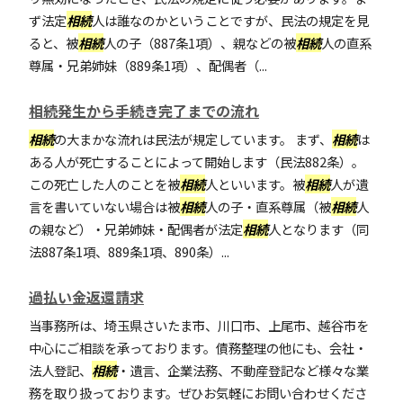
ず法定
相続
人は誰なのかということですが、民法の規定を見
ると、被
相続
人の子（887条1項）、親などの被
相続
人の直系
尊属・兄弟姉妹（889条1項）、配偶者（...
相続発生から手続き完了までの流れ
相続
の大まかな流れは民法が規定しています。 まず、
相続
は
ある人が死亡することによって開始します（民法882条）。
この死亡した人のことを被
相続
人といいます。被
相続
人が遺
言を書いていない場合は被
相続
人の子・直系尊属（被
相続
人
の親など）・兄弟姉妹・配偶者が法定
相続
人となります（同
法887条1項、889条1項、890条）...
過払い金返還請求
当事務所は、埼玉県さいたま市、川口市、上尾市、越谷市を
中心にご相談を承っております。債務整理の他にも、会社・
法人登記、
相続
・遺言、企業法務、不動産登記など様々な業
務を取り扱っております。ぜひお気軽にお問い合わせくださ