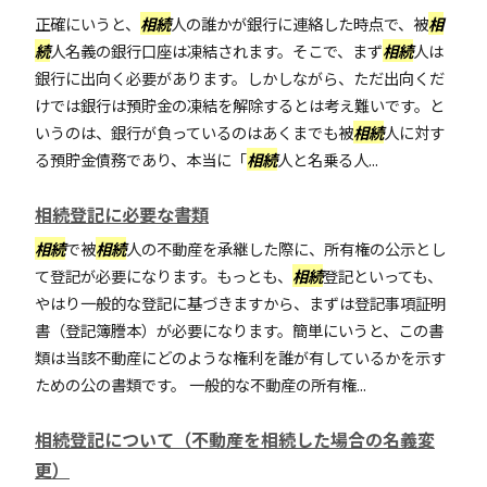
正確にいうと、
相続
人の誰かが銀行に連絡した時点で、被
相
続
人名義の銀行口座は凍結されます。そこで、まず
相続
人は
銀行に出向く必要があります。しかしながら、ただ出向くだ
けでは銀行は預貯金の凍結を解除するとは考え難いです。と
いうのは、銀行が負っているのはあくまでも被
相続
人に対す
る預貯金債務であり、本当に「
相続
人と名乗る人...
相続登記に必要な書類
相続
で被
相続
人の不動産を承継した際に、所有権の公示とし
て登記が必要になります。もっとも、
相続
登記といっても、
やはり一般的な登記に基づきますから、まずは登記事項証明
書（登記簿謄本）が必要になります。簡単にいうと、この書
類は当該不動産にどのような権利を誰が有しているかを示す
ための公の書類です。 一般的な不動産の所有権...
相続登記について（不動産を相続した場合の名義変
更）