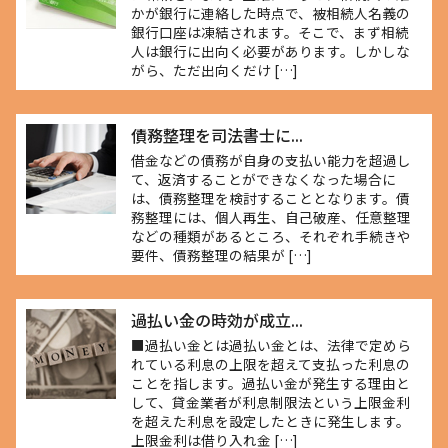
かが銀行に連絡した時点で、被相続人名義の
銀行口座は凍結されます。そこで、まず相続
人は銀行に出向く必要があります。しかしな
がら、ただ出向くだけ […]
債務整理を司法書士に...
借金などの債務が自身の支払い能力を超過し
て、返済することができなくなった場合に
は、債務整理を検討することとなります。債
務整理には、個人再生、自己破産、任意整理
などの種類があるところ、それぞれ手続きや
要件、債務整理の結果が […]
過払い金の時効が成立...
■過払い金とは過払い金とは、法律で定めら
れている利息の上限を超えて支払った利息の
ことを指します。過払い金が発生する理由と
して、貸金業者が利息制限法という上限金利
を超えた利息を設定したときに発生します。
上限金利は借り入れ金 […]