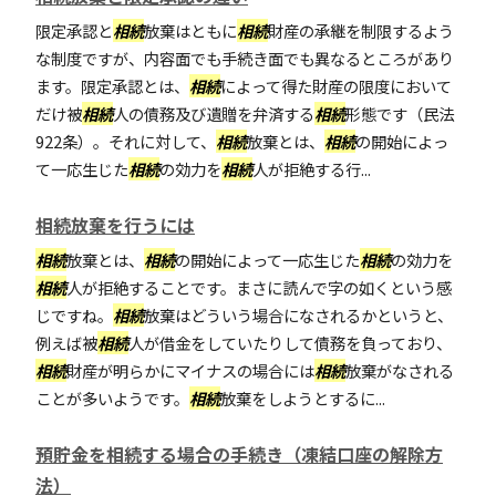
限定承認と
相続
放棄はともに
相続
財産の承継を制限するよう
な制度ですが、内容面でも手続き面でも異なるところがあり
ます。限定承認とは、
相続
によって得た財産の限度において
だけ被
相続
人の債務及び遺贈を弁済する
相続
形態です（民法
922条）。それに対して、
相続
放棄とは、
相続
の開始によっ
て一応生じた
相続
の効力を
相続
人が拒絶する行...
相続放棄を行うには
相続
放棄とは、
相続
の開始によって一応生じた
相続
の効力を
相続
人が拒絶することです。まさに読んで字の如くという感
じですね。
相続
放棄はどういう場合になされるかというと、
例えば被
相続
人が借金をしていたりして債務を負っており、
相続
財産が明らかにマイナスの場合には
相続
放棄がなされる
ことが多いようです。
相続
放棄をしようとするに...
預貯金を相続する場合の手続き（凍結口座の解除方
法）