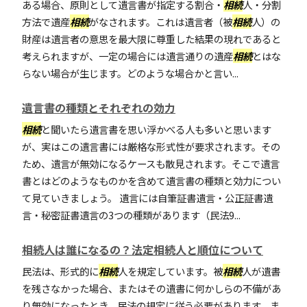
ある場合、原則として遺言書が指定する割合・
相続
人・分割
方法で遺産
相続
がなされます。これは遺言者（被
相続
人）の
財産は遺言者の意思を最大限に尊重した結果の現れであると
考えられますが、一定の場合には遺言通りの遺産
相続
とはな
らない場合が生じます。どのような場合かと言い...
遺言書の種類とそれぞれの効力
相続
と聞いたら遺言書を思い浮かべる人も多いと思います
が、実はこの遺言書には厳格な形式性が要求されます。その
ため、遺言が無効になるケースも散見されます。そこで遺言
書とはどのようなものかを含めて遺言書の種類と効力につい
て見ていきましょう。 遺言には自筆証書遺言・公正証書遺
言・秘密証書遺言の3つの種類があります（民法9...
相続人は誰になるの？法定相続人と順位について
民法は、形式的に
相続
人を規定しています。被
相続
人が遺書
を残さなかった場合、またはその遺書に何かしらの不備があ
り無効になったとき、民法の規定に従う必要があります。ま