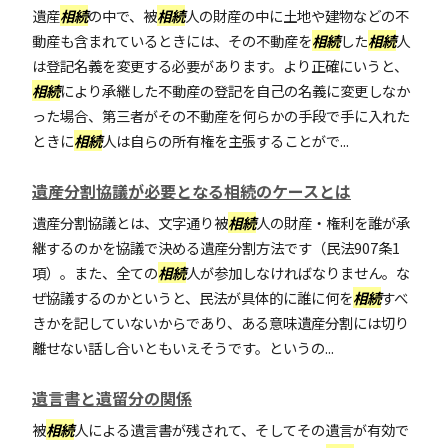
遺産
相続
の中で、被
相続
人の財産の中に土地や建物などの不
動産も含まれているときには、その不動産を
相続
した
相続
人
は登記名義を変更する必要があります。より正確にいうと、
相続
により承継した不動産の登記を自己の名義に変更しなか
った場合、第三者がその不動産を何らかの手段で手に入れた
ときに
相続
人は自らの所有権を主張することがで...
遺産分割協議が必要となる相続のケースとは
遺産分割協議とは、文字通り被
相続
人の財産・権利を誰が承
継するのかを協議で決める遺産分割方法です（民法907条1
項）。また、全ての
相続
人が参加しなければなりません。な
ぜ協議するのかというと、民法が具体的に誰に何を
相続
すべ
きかを記していないからであり、ある意味遺産分割には切り
離せない話し合いともいえそうです。というの...
遺言書と遺留分の関係
被
相続
人による遺言書が残されて、そしてその遺言が有効で