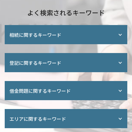
よく検索されるキーワード
相続に関するキーワード
相続 被相続人
相続人 親 兄弟
登記に関するキーワード
遺留分侵害額 請求
法定相続人 独身
遺言書 相続登記
所有権 移転 登記
相続放棄 債権者への通知
登録免許税 軽減措置
借金問題に関するキーワード
遺産 相続 話し合い
相続登記 義務化 過去の相続
遺産分割協議 不動産
土地 分割 登記
相続登記 必要書類
法務局 登記
任意整理 住宅ローン
遺言書 費用
不動産 登記簿
自己破産 任意整理 違い
相続 財産 種類
エリアに関するキーワード
司法書士 住宅 登記
個人再生 返済額 計算
相続 公正証書 効力
商業登記簿
借金 消滅時効
終活 相談 司法書士