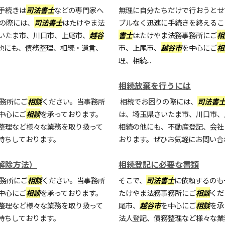
手続きは
司法書士
などの専門家へ
無理に自分たちだけで行おうとせ
りの際には、
司法書士
はたけやま法
ブルなく迅速に手続きを終えるこ
いたま市、川口市、上尾市、
越谷
書士
はたけやま法務事務所にご
相
他にも、債務整理、相続・遺言、
市、上尾市、
越谷市
を中心にご
相
理、相続...
相続放棄を行うには
務所にご
相談
ください。当事務所
相続でお困りの際には、
司法書
中心にご
相談
を承っております。
は、埼玉県さいたま市、川口市、
整理など様々な業務を取り扱って
相続の他にも、不動産登記、会社
待ちしております。
おります。ぜひお気軽にお問い合
解除方法）
相続登記に必要な書類
務所にご
相談
ください。当事務所
そこで、
司法書士
に依頼するのも
中心にご
相談
を承っております。
たけやま法務事務所にご
相談
くだ
整理など様々な業務を取り扱って
尾市、
越谷市
を中心にご
相談
を承
待ちしております。
法人登記、債務整理など様々な業