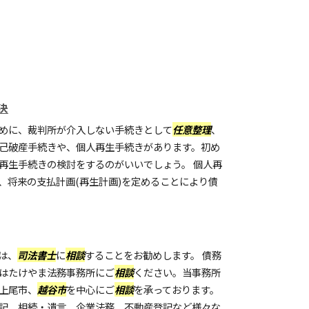
決
めに、裁判所が介入しない手続きとして
任意整理
、
己破産手続きや、個人再生手続きがあります。初め
再生手続きの検討をするのがいいでしょう。 個人再
、将来の支払計画(再生計画)を定めることにより債
は、
司法書士
に
相談
することをお勧めします。 債務
はたけやま法務事務所にご
相談
ください。当事務所
上尾市、
越谷市
を中心にご
相談
を承っております。
記、相続・遺言、企業法務、不動産登記など様々な