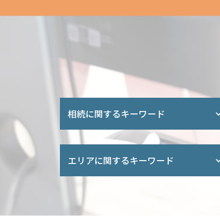
相続に関するキーワード
遺留分侵害額 請求
親の借金 放棄
エリアに関するキーワード
相続人 順位
相続 被相続人
不動産 名義変更 時間
相続登記 越谷市 司法書士 相談
遺産 相続 生前
自己破産 川口市 司法書士 相談
限定承認 わかりやすく
会社設立 埼玉県 司法書士 相談
相続 使い込み 泣き寝入り