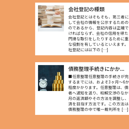
会社登記の種類
会社登記とはそもそも、第三者に
して会社の情報を公示するための
のであるから、登記内容は正確で
ければならず、会社の信用を得た
円滑な取引をしたりするために重
な役割を有しているといえます。
社登記には以下の […]
債務整理手続きにかか...
■任意整理任意整理の手続きが完
するまでには、およそ3ヶ月～6
程度かかります。任意整理は、債
者へ通知を送り、和解交渉のなか
月の返済額やその方法を調整し、
済を目指す方法です。この方法は
債務整理の中で唯一裁判所を […]