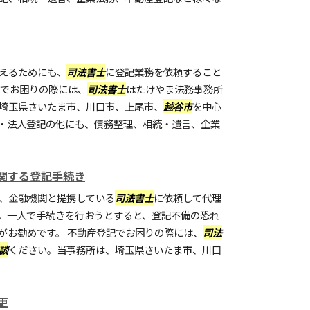
えるためにも、
司法書士
に登記業務を依頼すること
記でお困りの際には、
司法書士
はたけやま法務事務所
埼玉県さいたま市、川口市、上尾市、
越谷市
を中心
・法人登記の他にも、債務整理、相続・遺言、企業
関する登記手続き
、金融機関と提携している
司法書士
に依頼して代理
。一人で手続きを行おうとすると、登記不備の恐れ
がお勧めです。 不動産登記でお困りの際には、
司法
談
ください。当事務所は、埼玉県さいたま市、川口
更