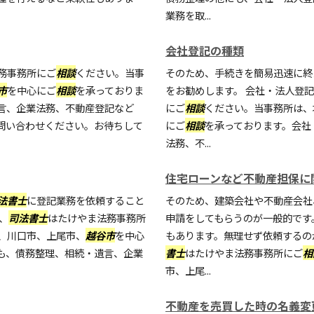
業務を取...
会社登記の種類
務事務所にご
相談
ください。当事
そのため、手続きを簡易迅速に終
市
を中心にご
相談
を承っておりま
をお勧めします。 会社・法人登
言、企業法務、不動産登記など
にご
相談
ください。当事務所は、
問い合わせください。お待ちして
にご
相談
を承っております。会社
法務、不...
住宅ローンなど不動産担保に
法書士
に登記業務を依頼すること
そのため、建築会社や不動産会社
、
司法書士
はたけやま法務事務所
申請をしてもらうのが一般的です
、川口市、上尾市、
越谷市
を中心
もあります。無理せず依頼するの
も、債務整理、相続・遺言、企業
書士
はたけやま法務事務所にご
相
市、上尾...
不動産を売買した時の名義変