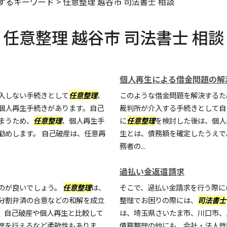
するキーワード
>
任意整理 越谷市 司法書士 相談
任意整理 越谷市 司法書士 相談
個人再生による借金問題の解
入しない手続きとして
任意整理
、
このような借金問題を解決するた
個人再生手続きがあります。自己
裁判所が介入する手続きとして自
まうため、
任意整理
、個人再生手
に
任意整理
を検討した後は、個人
勧めします。 自己破産は、任意再
生とは、債務額を確定したうえで
務者の...
過払い金返還請求
のが良いでしょう。
任意整理
は、
そこで、過払い金請求を行う際に
分割弁済の合意などの和解を成立
整理でお困りの際には、
司法書士
。自己破産や個人再生と比較して
は、埼玉県さいたま市、川口市、
理を行えるなど柔軟性もありま
債務整理の他にも、会社・法人登