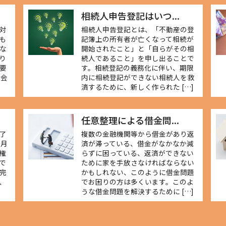
相続人申告登記はいつ...
対
相続人申告登記とは、「不動産の登
も
記簿上の所有者が亡くなって相続が
な
開始されたこと」と「自らがその相
り
続人であること」を申し出ることで
要
す。相続登記の義務化に伴い、期限
 会
内に相続登記ができない相続人を救
済するために、新しく作られた […]
任意整理による借金問...
了
複数の金融機関等から借金があり返
か月
済が滞っている、借金がなかなか減
権
らずに困っている、返済ができない
で
ために家を手放さなければならない
完
かもしれない、このように借金問題
、
でお困りの方は多くいます。このよ
うな借金問題を解決するために […]