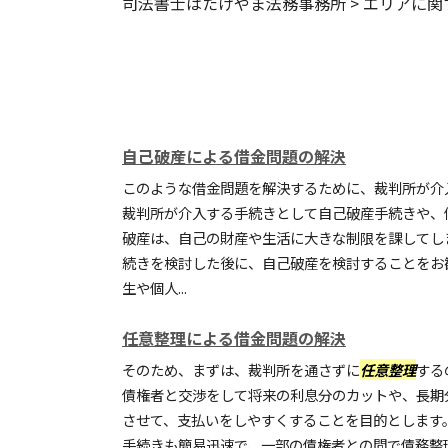
司法書士はたけやま法務事務所
>
エリアに関
自己破産による借金問題の解決
このような借金問題を解決するために、裁判所が介
裁判所が介入する手続きとして自己破産手続きや、
破産は、自己の財産や生活に大きな制限を課してし
続きを検討した後に、自己破産を検討することをお
生や個人...
任意整理による借金問題の解決
そのため、まずは、裁判所を通さずに
任意整理
する
債権者と交渉をして将来の利息分のカットや、長期
させて、支払いをしやすくすることを目的とします
手続きも簡易迅速で、一部の債権者との間で債務整