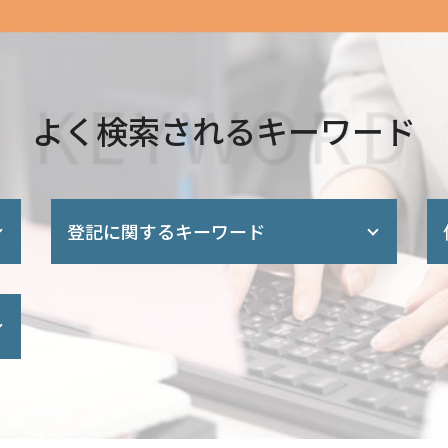
よく検索されるキーワード
登記に関するキーワード
建物 登記
会社 設立 必要 書類
法務局 商業登記
所有権 保存 登記
不動産 共有名義 死亡
住宅ローン 完済
不動産 登記簿
株式会社 設立 登記申請書