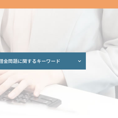
借金問題に関するキーワード
任意整理 元金
自己破産 任意整理 違い
借金 減らす 債務整理
借金 債務整理 期間
借金 消滅時効
特定調停 民事再生 違い
借金 債務整理 悩み 借金相談
過払い 時効