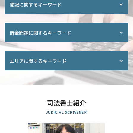
遺産 使い込み
登記に関するキーワード
不動産 遺産分割
遺産分割協議 不動産
相続放棄 法定相続人
株式会社 設立 登記申請書
法定 相続分 割合
不動産 登記 住所変更
借金問題に関するキーワード
相続人 親 兄弟
所有権 保存 登記
終活 相談 司法書士
定款 法務局
財産調査 方法
土地 分割 登記
債務弁済協定 調停
遺言 公正証書 必要書類
法務局 登記
司法書士 債務整理
相続 登記
エリアに関するキーワード
住宅ローン 完済
自己破産 任意整理 違い
相続放棄 認められない 事例
不動産登記 法務局
個人再生 返済額 計算
法定相続人 独身
建物 登記
借金 減らす 債務整理
不動産売買 上尾市 司法書士 相談
土地 名義人 死亡
所有権 移転 登記
債務整理 ブラックリスト 期間
不動産売買 埼玉県 司法書士 相談
遺言書 費用
不動産 売買 登記
借金 債務整理 期間
商業登記 川口市 司法書士 相談
遺言書 検認
商業 登記簿 謄本 オンライン
自己破産 保険
個人再生 上尾市 司法書士 相談
遺留分侵害額 請求
共有名義 片方 死亡 相続
司法書士紹介
任意整理 元金
生前贈与 上尾市 司法書士 相談
相続 配偶者 子供
土地 登記
特定調停 裁判所
相続 川口市 司法書士 相談
遺言書 財産分与
JUDICIAL SCRIVENER
登記 変更 期間
官報 自己破産
相続 全国対応 司法書士 相談
遺言書 作成
建物 保存登記
任意整理 民事再生
任意整理 全国対応 司法書士 相談
法務局 商業登記
過払い とは
会社設立 さいたま市 司法書士 相談