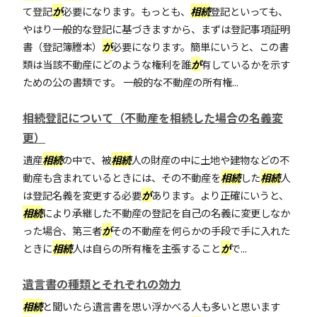
て登記
が
必要になります。もっとも、
相続
登記といっても、
やはり一般的な登記に基づきますから、まずは登記事項証明
書（登記簿謄本）
が
必要になります。簡単にいうと、この書
類は当該不動産にどのような権利を誰
が
有しているかを示す
ための公の書類です。 一般的な不動産の所有権...
相続登記について（不動産を相続した場合の名義変
更）
遺産
相続
の中で、被
相続
人の財産の中に土地や建物などの不
動産も含まれているときには、その不動産を
相続
した
相続
人
は登記名義を変更する必要
が
あります。より正確にいうと、
相続
により承継した不動産の登記を自己の名義に変更しなか
った場合、第三者
が
その不動産を何らかの手段で手に入れた
ときに
相続
人は自らの所有権を主張すること
が
で...
遺言書の種類とそれぞれの効力
相続
と聞いたら遺言書を思い浮かべる人も多いと思います