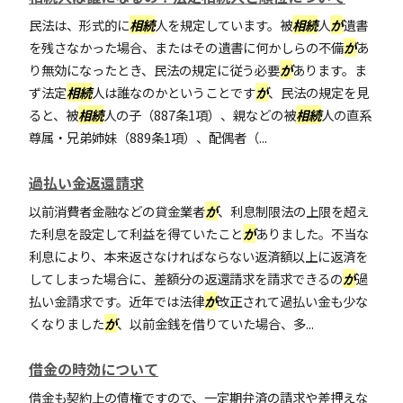
民法は、形式的に
相続
人を規定しています。被
相続
人
が
遺書
を残さなかった場合、またはその遺書に何かしらの不備
が
あ
り無効になったとき、民法の規定に従う必要
が
あります。ま
ず法定
相続
人は誰なのかということです
が
、民法の規定を見
ると、被
相続
人の子（887条1項）、親などの被
相続
人の直系
尊属・兄弟姉妹（889条1項）、配偶者（...
過払い金返還請求
以前消費者金融などの貸金業者
が
、利息制限法の上限を超え
た利息を設定して利益を得ていたこと
が
ありました。不当な
利息により、本来返さなければならない返済額以上に返済を
してしまった場合に、差額分の返還請求を請求できるの
が
過
払い金請求です。近年では法律
が
改正されて過払い金も少な
くなりました
が
、以前金銭を借りていた場合、多...
借金の時効について
借金も契約上の債権ですので、一定期弁済の請求や差押えな