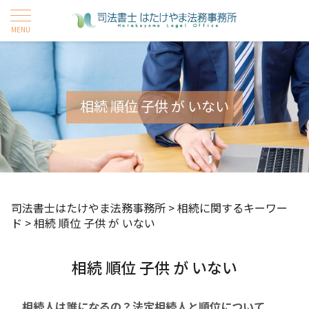
相続 順位 子供 が いない
司法書士はたけやま法務事務所
>
相続に関するキーワー
ド
>
相続 順位 子供 が いない
相続 順位 子供 が いない
相続人は誰になるの？法定相続人と順位について