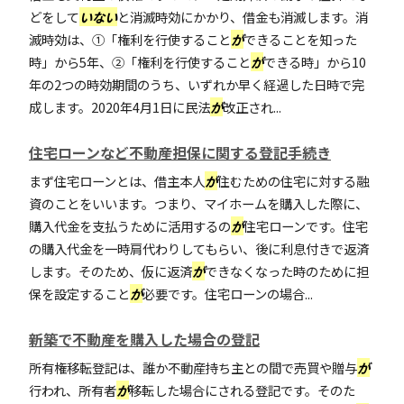
どをして
いない
と消滅時効にかかり、借金も消滅します。消
滅時効は、①「権利を行使すること
が
できることを知った
時」から5年、②「権利を行使すること
が
できる時」から10
年の2つの時効期間のうち、いずれか早く経過した日時で完
成します。2020年4月1日に民法
が
改正され...
住宅ローンなど不動産担保に関する登記手続き
まず住宅ローンとは、借主本人
が
住むための住宅に対する融
資のことをいいます。つまり、マイホームを購入した際に、
購入代金を支払うために活用するの
が
住宅ローンです。住宅
の購入代金を一時肩代わりしてもらい、後に利息付きで返済
します。そのため、仮に返済
が
できなくなった時のために担
保を設定すること
が
必要です。住宅ローンの場合...
新築で不動産を購入した場合の登記
所有権移転登記は、誰か不動産持ち主との間で売買や贈与
が
行われ、所有者
が
移転した場合にされる登記です。そのた