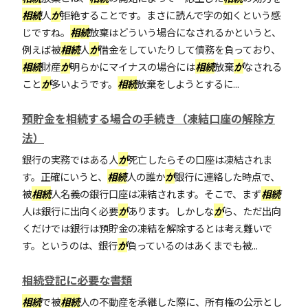
相続
人
が
拒絶することです。まさに読んで字の如くという感
じですね。
相続
放棄はどういう場合になされるかというと、
例えば被
相続
人
が
借金をしていたりして債務を負っており、
相続
財産
が
明らかにマイナスの場合には
相続
放棄
が
なされる
こと
が
多いようです。
相続
放棄をしようとするに...
預貯金を相続する場合の手続き（凍結口座の解除方
法）
銀行の実務ではある人
が
死亡したらその口座は凍結されま
す。正確にいうと、
相続
人の誰か
が
銀行に連絡した時点で、
被
相続
人名義の銀行口座は凍結されます。そこで、まず
相続
人は銀行に出向く必要
が
あります。しかしな
が
ら、ただ出向
くだけでは銀行は預貯金の凍結を解除するとは考え難いで
す。というのは、銀行
が
負っているのはあくまでも被...
相続登記に必要な書類
相続
で被
相続
人の不動産を承継した際に、所有権の公示とし