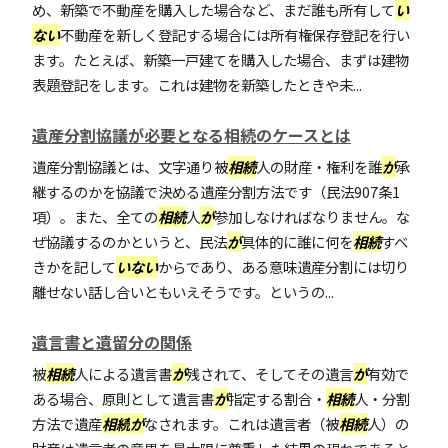
め、新築で不動産を購入した場合など、まだ誰も所有して
い
ない
不動産を新しく登記する場合には所有権保存登記を行い
ます。たとえば、新築一戸建てを購入した場合、まずは建物
表題登記をします。これは建物を新築したときや未...
遺産分割協議が必要となる相続のケースとは
遺産分割協議とは、文字通り被
相続
人の財産・権利を誰
が
承
継するのかを協議で決める遺産分割方法です（民法907条1
項）。また、全ての
相続
人
が
参加しなければなりません。な
ぜ協議するのかというと、民法
が
具体的に誰に何を
相続
すべ
きかを記して
いない
からであり、ある意味遺産分割には切り
離せない話し合いともいえそうです。というの...
遺言書と遺留分の関係
被
相続
人による遺言書
が
残されて、そしてその遺言
が
有効で
ある場合、原則として遺言書
が
指定する割合・
相続
人・分割
方法で遺産
相続
が
なされます。これは遺言者（被
相続
人）の