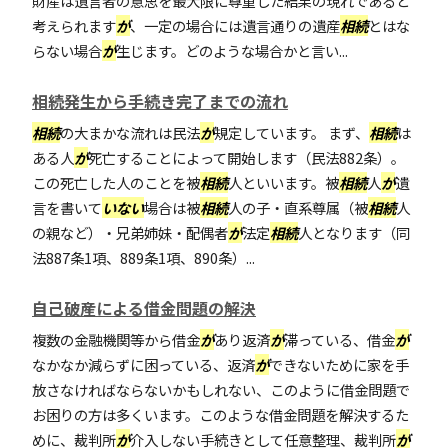
財産は遺言者の意思を最大限に尊重した結果の現れであると
考えられます
が
、一定の場合には遺言通りの遺産
相続
とはな
らない場合
が
生じます。どのような場合かと言い...
相続発生から手続き完了までの流れ
相続
の大まかな流れは民法
が
規定しています。 まず、
相続
は
ある人
が
死亡することによって開始します（民法882条）。
この死亡した人のことを被
相続
人といいます。被
相続
人
が
遺
言を書いて
いない
場合は被
相続
人の子・直系尊属（被
相続
人
の親など）・兄弟姉妹・配偶者
が
法定
相続
人となります（同
法887条1項、889条1項、890条）...
自己破産による借金問題の解決
複数の金融機関等から借金
が
あり返済
が
滞っている、借金
が
なかなか減らずに困っている、返済
が
できないために家を手
放さなければならないかもしれない、このように借金問題で
お困りの方は多くいます。このような借金問題を解決するた
めに、裁判所
が
介入しない手続きとして任意整理、裁判所
が