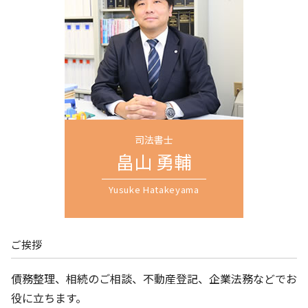
土地 司法書士
過払い金 請求
過払い金請求 埼玉県 司法書士 相談
新築 司法書士
債務整理 和解 成立
会社設立 全国対応 司法書士 相談
会社 設立 必要 書類
任意整理 元本 減額
遺言書作成 埼玉県 司法書士 相談
個人再生 認可決定
不動産相続 さいたま市 司法書士 相談
借金 債務整理 悩み 借金相談
不動産相続 川口市 司法書士 相談
過払い 時効
不動産相続 埼玉県 司法書士 相談
特定調停 民事再生 違い
遺言書作成 川口市 司法書士 相談
遺言書作成 全国対応 司法書士 相談
不動産相続 越谷市 司法書士 相談
司法書士
過払い金請求 全国対応 司法書士 相談
畠山 勇輔
相続登記 全国対応 司法書士 相談
Yusuke Hatakeyama
ご挨拶
債務整理、相続のご相談、不動産登記、企業法務などでお
役に立ちます。