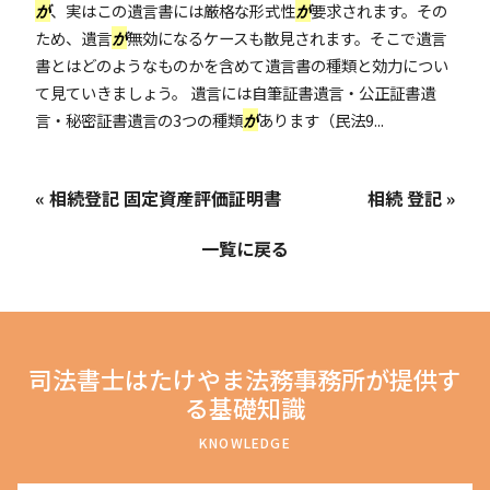
が
、実はこの遺言書には厳格な形式性
が
要求されます。その
ため、遺言
が
無効になるケースも散見されます。そこで遺言
書とはどのようなものかを含めて遺言書の種類と効力につい
て見ていきましょう。 遺言には自筆証書遺言・公正証書遺
言・秘密証書遺言の3つの種類
が
あります（民法9...
« 相続登記 固定資産評価証明書
相続 登記 »
一覧に戻る
司法書士はたけやま法務事務所が提供す
る基礎知識
KNOWLEDGE