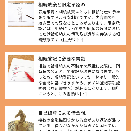
相続放棄と限定承認の...
限定承認と相続放棄はともに相続財産の承継
を制限するような制度ですが、内容面でも手
続き面でも異なるところがあります。限定承
認とは、相続によって得た財産の限度におい
てだけ被相続人の債務及び遺贈を弁済する相
続形態です（民法92 […]
相続登記に必要な書類
相続で被相続人の不動産を承継した際に、所
有権の公示として登記が必要になります。も
っとも、相続登記といっても、やはり一般的
な登記に基づきますから、まずは登記事項証
明書（登記簿謄本）が必要になります。簡単
にいうと、この書類は […]
自己破産による借金問...
複数の金融機関等から借金があり返済が滞っ
ている、借金がなかなか減らずに困ってい