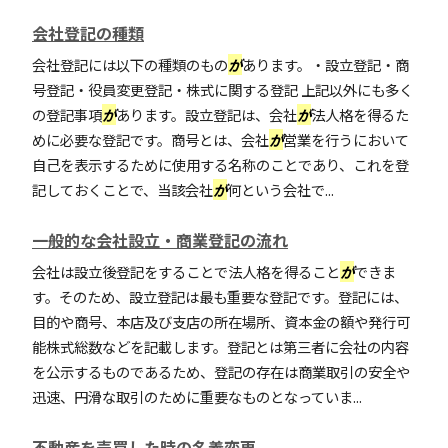
会社登記の種類
会社登記には以下の種類のもの
が
あります。・設立登記・商
号登記・役員変更登記・株式に関する登記 上記以外にも多く
の登記事項
が
あります。設立登記は、会社
が
法人格を得るた
めに必要な登記です。商号とは、会社
が
営業を行うにおいて
自己を表示するために使用する名称のことであり、これを登
記しておくことで、当該会社
が
何という会社で...
一般的な会社設立・商業登記の流れ
会社は設立後登記をすることで法人格を得ること
が
できま
す。そのため、設立登記は最も重要な登記です。登記には、
目的や商号、本店及び支店の所在場所、資本金の額や発行可
能株式総数などを記載します。登記とは第三者に会社の内容
を公示するものであるため、登記の存在は商業取引の安全や
迅速、円滑な取引のために重要なものとなっていま...
不動産を売買した時の名義変更