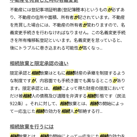
不動産には登記事項証明書(登記簿謄本)というもの
が
必ずあ
り、不動産の住所や面積、所有者
が
記されています。不動産
を売買した場合には、不動産の所有者
が
変わりますので、名
義変更手続きを行わなければなりません。この名義変更手続
きを所有権移転登記といいます。名義変更を怠っていると、
後にトラブルに巻き込まれる可能性
が
高くなっ...
相続放棄と限定承認の違い
限定承認と
相続
放棄はともに
相続
財産の承継を制限するよう
な制度です
が
、内容面でも手続き面でも異なるところ
が
あり
ます。限定承認とは、
相続
によって得た財産の限度において
だけ被
相続
人の債務及び遺贈を弁済する
相続
形態です（民法
922条）。それに対して、
相続
放棄とは、
相続
の開始によっ
て一応生じた
相続
の効力を
相続
人
が
拒絶する行...
相続放棄を行うには
相続
放棄とは、
相続
の開始によって一応生じた
相続
の効力を